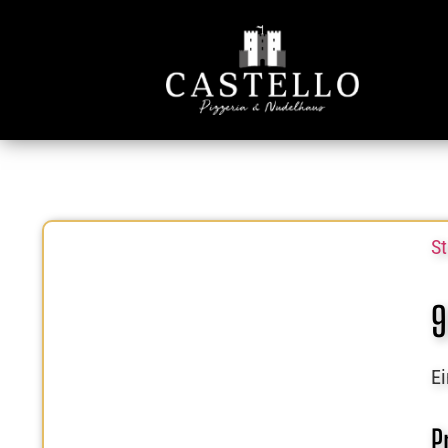
St
9
Ei
P