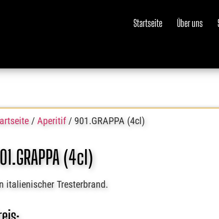
Startseite
Über uns
artseite
/
Aperitif
/ 901.GRAPPA (4cl)
01.GRAPPA (4cl)
n italienischer Tresterbrand.
reis: