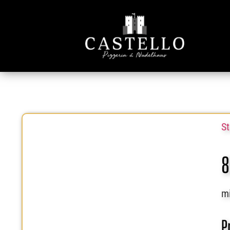
St
8
mi
P