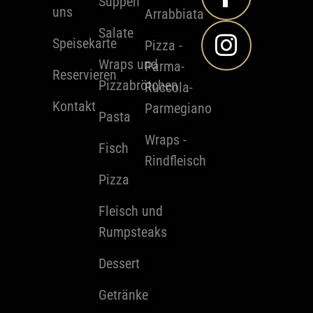
Suppen
uns
Arrabbiata
Salate
Speisekarte
Pizza -
Wraps und
Parma-
Reservieren
Pizzabrötchen
Ruccola-
Kontakt
Parmegiano
Pasta
Wraps -
Fisch
Rindfleisch
Pizza
Fleisch und
Rumpsteaks
Dessert
Getränke