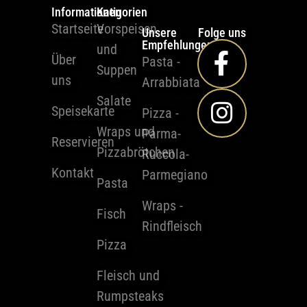
Informationen
Katigorien
Startseite
Vorspeisen
Unsere
Folge uns
Empfehlungen
und
Über
Pasta -
Suppen
uns
Arrabbiata
Salate
Speisekarte
Pizza -
Wraps und
Parma-
Reservieren
Pizzabrötchen
Ruccola-
Kontakt
Parmegiano
Pasta
Wraps -
Fisch
Rindfleisch
Pizza
Fleisch und
Rumpsteaks