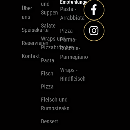
Empfehlungen
und
Über
Pasta -
Suppen
uns
Arrabbiata
Salate
Speisekarte
Pizza -
Wraps und
Parma-
Reservieren
Pizzabrötchen
Ruccola-
Kontakt
Parmegiano
Pasta
Wraps -
Fisch
Rindfleisch
Pizza
Fleisch und
Rumpsteaks
Dessert