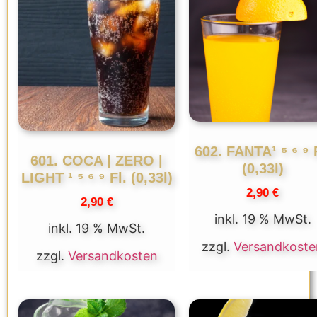
602. FANTA¹ ⁵ ⁶ ⁹ 
601. COCA | ZERO |
(0,33l)
LIGHT ¹ ⁵ ⁶ ⁹ Fl. (0,33l)
2,90
€
2,90
€
inkl. 19 % MwSt.
inkl. 19 % MwSt.
zzgl.
Versandkoste
zzgl.
Versandkosten