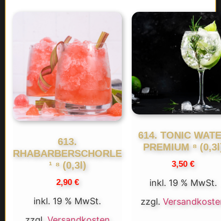
614. TONIC WAT
613.
PREMIUM ⁸ (0,3l
RHABARBERSCHORLE
3,50
€
¹ ⁸ (0,3l)
2,90
€
inkl. 19 % MwSt.
inkl. 19 % MwSt.
zzgl.
Versandkoste
zzgl.
Versandkosten