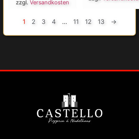
zzgl.
Versandkosten
1
2
3
4
…
11
12
13
→