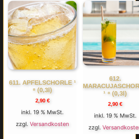
612.
611. APFELSCHORLE ¹
MARACUJASCHOR
⁸ (0,3l)
¹ ⁸ (0,3l)
2,90
€
2,90
€
inkl. 19 % MwSt.
inkl. 19 % MwSt.
zzgl.
Versandkosten
zzgl.
Versandkoste