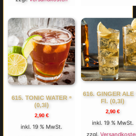
616. GINGER ALE 
615. TONIC WATER ⁸
Fl. (0,3l)
(0,3l)
2,90
€
2,90
€
inkl. 19 % MwSt.
inkl. 19 % MwSt.
zzgl.
Versandkoste