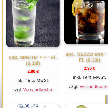
604. MEZZO MIX ¹ 
603. SPRITE¹ ⁵ ⁶ ⁹ Fl.
Fl. (0,33l)
(0,33l)
2,90
€
2,90
€
inkl. 19 % MwSt.
inkl. 19 % MwSt.
zzgl.
Versandkoste
zzgl.
Versandkosten