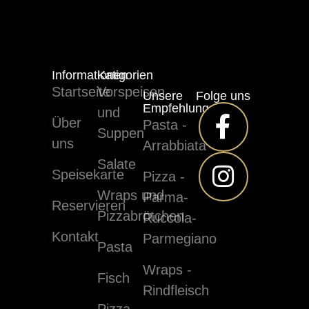
Informationen
Katigorien
Startseite
Vorspeisen
Unsere
Folge uns
Empfehlungen
und
Über
Pasta -
Suppen
uns
Arrabbiata
Salate
Speisekarte
Pizza -
Wraps und
Parma-
Reservieren
Pizzabrötchen
Ruccola-
Kontakt
Parmegiano
Pasta
Wraps -
Fisch
Rindfleisch