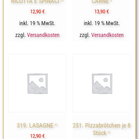
RICOTTA E SPINACI ᴳ
CARNE ˢ
12,90
€
13,90
€
inkl. 19 % MwSt.
inkl. 19 % MwSt.
zzgl.
Versandkosten
zzgl.
Versandkosten
319. LASAGNE ᴳ
251. Pizzabrötchen je 8
Stück ᴳ
12,90
€