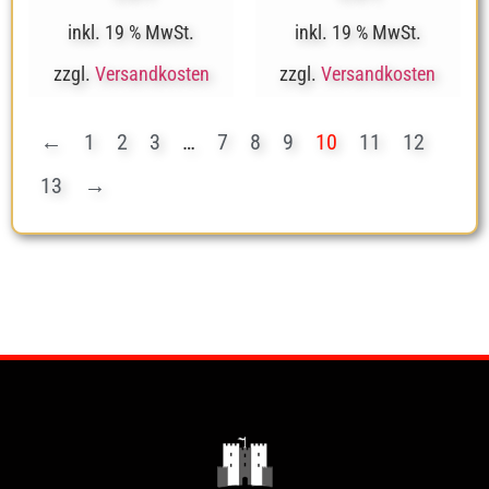
inkl. 19 % MwSt.
inkl. 19 % MwSt.
zzgl.
Versandkosten
zzgl.
Versandkosten
←
1
2
3
…
7
8
9
10
11
12
13
→