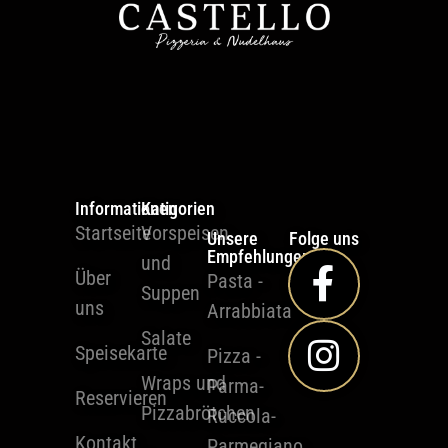
Informationen
Katigorien
Startseite
Vorspeisen
Unsere
Folge uns
Empfehlungen
und
Über
Pasta -
Suppen
uns
Arrabbiata
Salate
Speisekarte
Pizza -
Wraps und
Parma-
Reservieren
Pizzabrötchen
Ruccola-
Kontakt
Parmegiano